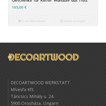
Geschenke für Reiter Wanduhr aus Holz
105,00
€
In den Warenkorb
Details anzeigen
DECOARTWOOD WERKSTATT
Mívesfa Kft.
Táncsics Mihály u. 24.
5900 Orosháza, Ungarn