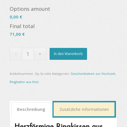
Options amount
0,00 €
Final total
71,00
€
In den Warenkorb
Artikelnummer:
Gy-Sz-vdio
Kategorien:
Geschenkideen zur Hochzeit
,
Ringhalter aus Holz
Beschreibung
Zusätzliche Informationen
Herzförmige Ringkissen aus