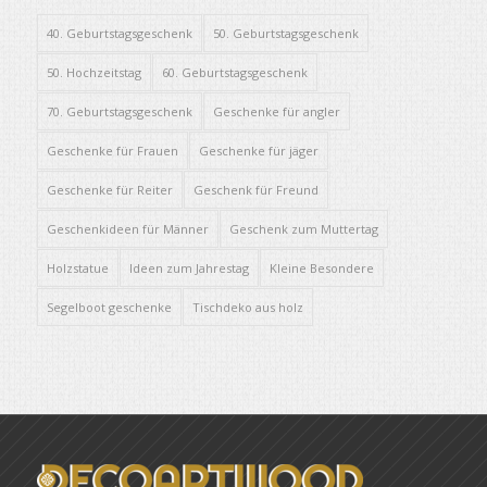
40. Geburtstagsgeschenk
50. Geburtstagsgeschenk
50. Hochzeitstag
60. Geburtstagsgeschenk
70. Geburtstagsgeschenk
Geschenke für angler
Geschenke für Frauen
Geschenke für jäger
Geschenke für Reiter
Geschenk für Freund
Geschenkideen für Männer
Geschenk zum Muttertag
Holzstatue
Ideen zum Jahrestag
Kleine Besondere
Segelboot geschenke
Tischdeko aus holz