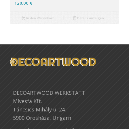
120,00
€
In den Warenkorb
Details anzeigen
DECOARTWOOD WERKSTATT
Mívesfa Kft.
Táncsics Mihály u. 24.
5900 Orosháza, Ungarn