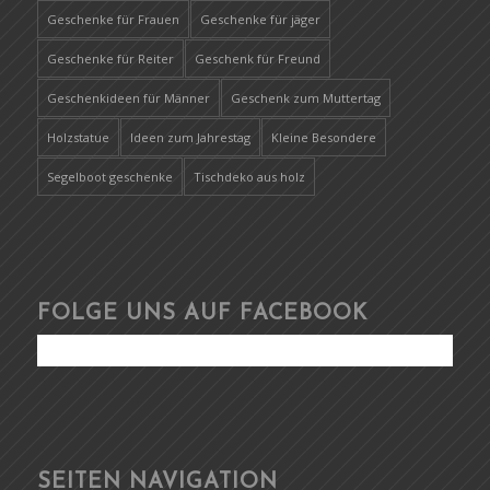
Geschenke für Frauen
Geschenke für jäger
Geschenke für Reiter
Geschenk für Freund
Geschenkideen für Männer
Geschenk zum Muttertag
Holzstatue
Ideen zum Jahrestag
Kleine Besondere
Segelboot geschenke
Tischdeko aus holz
FOLGE UNS AUF FACEBOOK
SEITEN NAVIGATION