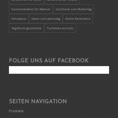
Geschenkideen für Männer
Geschenk zum Muttertag
Holzstatue
Ideen zum Jahrestag
Kleine Besondere
Segelboot geschenke
Tischdeko aus holz
FOLGE UNS AUF FACEBOOK
SEITEN NAVIGATION
Produkte